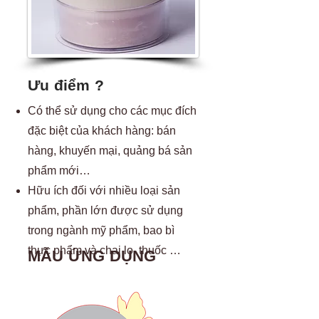
Ưu điểm ?
Có thể sử dụng cho các mục đích
đặc biệt của khách hàng: bán
hàng, khuyến mại, quảng bá sản
phẩm mới…
Hữu ích đối với nhiều loại sản
phẩm, phần lớn được sử dụng
trong ngành mỹ phẩm, bao bì
thực phẩm và chai lọ, thuốc …
MẪU ỨNG DỤNG