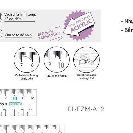
- Nhự
- Bề
RL-EZM-A12