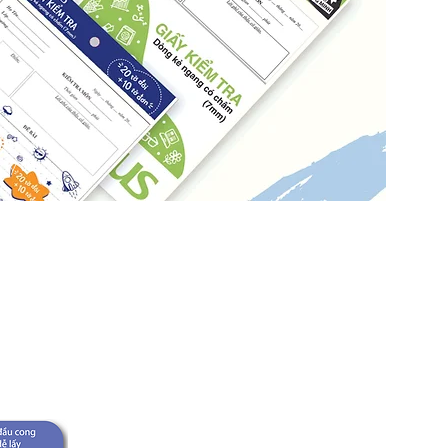
thêm văn
Hãy để
n.