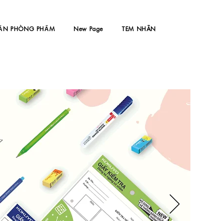
ĂN PHÒNG PHẨM
New Page
TEM NHÃN
I