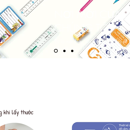
NƠI MỚI CỦA
CHÚNG TÔI
Tôi là một đoạn văn. Nhấn vào đây để 
bản của riêng bạn và chỉnh sửa tôi. 
người dùng của bạn làm quen với bạ
g khi lấy thước