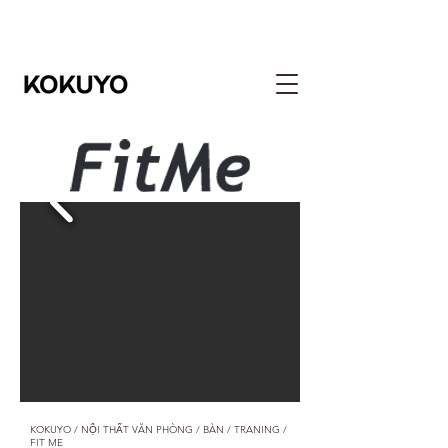
​KOKUYO / NỘI THẤT VĂN PHÒNG / BÀN / TRANING /
FIT ME